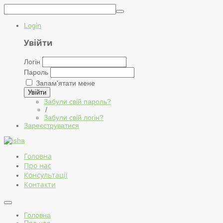
Login
Увійти
Логін
Пароль
Запам'ятати мене
Увійти
Забули свій пароль?
/
Забули свій логін?
Зареєструватися
Головна
Про нас
Консультації
Контакти
Головна
Про нас