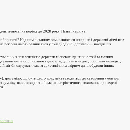
ідентичності на період до 2028 року. Назва інтригує.
соборності? Над цим питанням замислюються історики і державні діячі всіх
але регіони мають залишатися у складі єдиної держави — поєднання
есумісних з незалежністю держави місцевих ідентичностей та мовних
ідуванні мети національної єдності задушити в людях, особливо молодих,
який міг би слугувати таким архетипічним взірцем для побудови інших
»), зрозуміло, що суть цього документа зводиться до створення умов для
ез сумніву, якісь заходи з військово-патріотичного виховання проведені
ти.
овлення