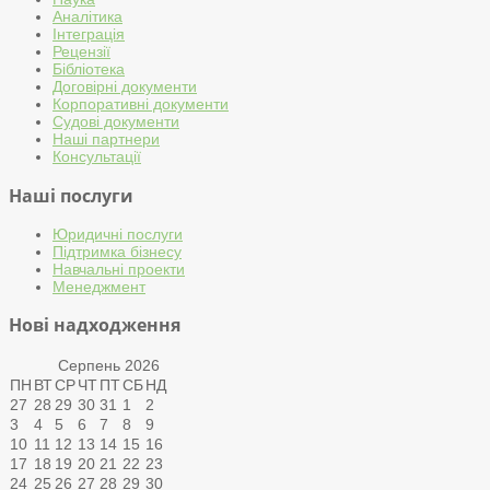
Аналітика
Інтеграція
Рецензії
Бібліотека
Договірні документи
Корпоративні документи
Судові документи
Наші партнери
Консультації
Наші послуги
Юридичні послуги
Підтримка бізнесу
Навчальні проекти
Менеджмент
Нові надходження
Серпень
2026
ПН
ВТ
СР
ЧТ
ПТ
СБ
НД
27
28
29
30
31
1
2
3
4
5
6
7
8
9
10
11
12
13
14
15
16
17
18
19
20
21
22
23
24
25
26
27
28
29
30