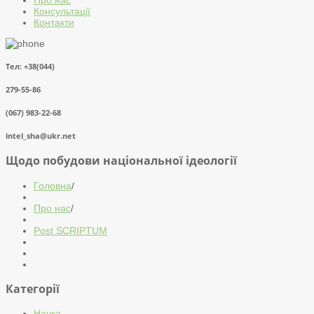
Консультації
Контакти
Тел: +38(044)
279-55-86
(067) 983-22-68
intel_sha@ukr.net
Щодо побудови національної ідеології
Головна
/
Про нас
/
Post SCRIPTUM
Категорії
Наука