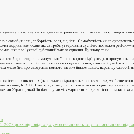
 соціальну програму
з утвердження української національної та громадянської 
мою є
самобутність, соборність, воля, гідність.
Самобутність чи не суперечить 
кожна людина, але людям якось треба утворювати суспільство, кожен регіон — 
ідомлення нової уявної субстанції такого єднання. Ну знову-таки.
іжностей про історичне минуле нації, що створює підґрунтя для просування н
відомість включає в себе мислення і свободу мислення, і погано було б в
пересл
мова може йти про створення певного, як вже йшлося вище, наративу єдності, 
, повністю неконкретних (на кшталт «підвищення», «посилення», «забезпечення
 там вказано,
612186,1 тис.грн, в тому числі коштів міжнародних організацій. Б
архетип України, який би балансував між марністю та ідеологією — важко сказа
тв
021-2027 роки відповідно до умов воєнного стану та повоєнного відн
ності