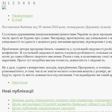
31
1
2
3
4
5
6
Надрукувати
E-mail
Постановою Кабміну від 30 липня 2024 року затверджено Державну цільову
Суспільно-державними (національними)
цінност
ями
України
за цією програ
часів, проте не будемо про сумне. Насправді, враховуючи, що унікальною є 
унікальності та єдності є кожного разу питанням креативу, відтворення і усв
Проблемою автори програми бачать «наявність у суспільній свідомості розб
конфліктів». В суспільній свідомості мають існувати розбіжності, оскільки с
потяг до самостійного творчого мислення. Разом з тим, в позитивному сенсі 
наративів. Проте тут потрібна висока точність, шляхетність і свідомість.
Н
у а далі, судячи з конкретних заходів, передбачених Програмою, а точніше
різноманітного, в тому числі не зовсім чесного освоєння коштів у розмірі, як
будуть, проте їх якість залишається під питанням. І чи віднайдемо ми такий 
Наступна
Нові публікації
Довідка щодо перехідного періоду для приватних підприємс
Щодо актуалізації Стратегії розвитку Київської області на 2
Щодо побудови національної ідеології
Порядок отримання свідоцтва на право інтелектуальної влас