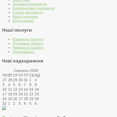
Договірні документи
Корпоративні документи
Судові документи
Наші партнери
Консультації
Наші послуги
Юридичні послуги
Підтримка бізнесу
Навчальні проекти
Менеджмент
Нові надходження
Серпень
2026
ПН
ВТ
СР
ЧТ
ПТ
СБ
НД
27
28
29
30
31
1
2
3
4
5
6
7
8
9
10
11
12
13
14
15
16
17
18
19
20
21
22
23
24
25
26
27
28
29
30
31
1
2
3
4
5
6