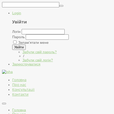
Login
Увійти
Логін
Пароль
Запам'ятати мене
Увійти
Забули свій пароль?
/
Забули свій логін?
Зареєструватися
Головна
Про нас
Консультації
Контакти
Головна
Про нас