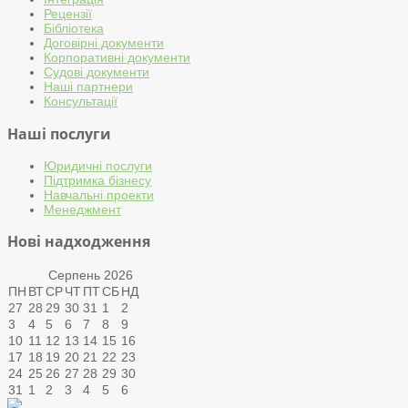
Рецензії
Бібліотека
Договірні документи
Корпоративні документи
Судові документи
Наші партнери
Консультації
Наші послуги
Юридичні послуги
Підтримка бізнесу
Навчальні проекти
Менеджмент
Нові надходження
Серпень
2026
ПН
ВТ
СР
ЧТ
ПТ
СБ
НД
27
28
29
30
31
1
2
3
4
5
6
7
8
9
10
11
12
13
14
15
16
17
18
19
20
21
22
23
24
25
26
27
28
29
30
31
1
2
3
4
5
6