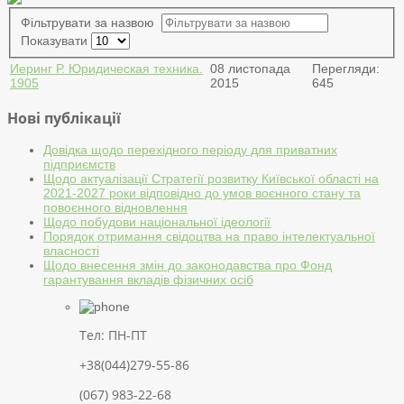
Фільтрувати за назвою
Показувати
Иеринг Р. Юридическая техника.
08 листопада
Перегляди:
1905
2015
645
Нові публікації
Довідка щодо перехідного періоду для приватних
підприємств
Щодо актуалізації Стратегії розвитку Київської області на
2021-2027 роки відповідно до умов воєнного стану та
повоєнного відновлення
Щодо побудови національної ідеології
Порядок отримання свідоцтва на право інтелектуальної
власності
Щодо внесення змін до законодавства про Фонд
гарантування вкладів фізичних осіб
Тел: ПН-ПТ
+38(044)279-55-86
(067) 983-22-68