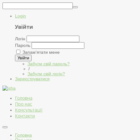
Login
Увійти
Логін
Пароль
Запам'ятати мене
Увійти
Забули свій пароль?
/
Забули свій логін?
Зареєструватися
Головна
Про нас
Консультації
Контакти
Головна
Про нас