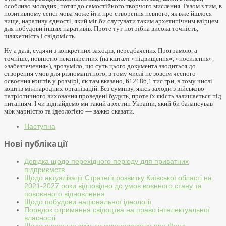
особливо молодих, потяг до самостійного творчого мислення. Разом з тим, в
позитивному сенсі мова може йти про створення певного, як вже йшлося
вище, наративу єдності, який міг би слугувати таким архетипічним взірцем
для побудови інших наративів. Проте тут потрібна висока точність,
шляхетність і свідомість.
Н
у а далі, судячи з конкретних заходів, передбачених Програмою, а
точніше, повністю неконкретних (на кшталт «підвищення», «посилення»,
«забезпечення»), зрозуміло, що суть цього документа зводиться до
створення умов для різноманітного, в тому числі не зовсім чесного
освоєння коштів у розмірі, як там вказано,
612186,1 тис.грн, в тому числі
коштів міжнародних організацій. Без сумніву, якісь заходи з військово-
патріотичного виховання проведені будуть, проте їх якість залишається під
питанням. І чи віднайдемо ми такий архетип України, який би балансував
між марністю та ідеологією — важко сказати.
Наступна
Нові публікації
Довідка щодо перехідного періоду для приватних
підприємств
Щодо актуалізації Стратегії розвитку Київської області на
2021-2027 роки відповідно до умов воєнного стану та
повоєнного відновлення
Щодо побудови національної ідеології
Порядок отримання свідоцтва на право інтелектуальної
власності