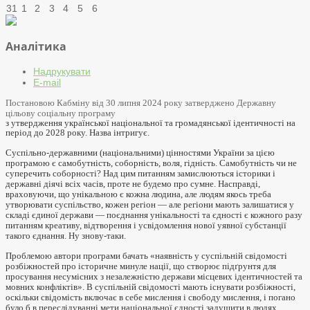
31
1
2
3
4
5
6
Аналітика
Надрукувати
E-mail
Постановою Кабміну від 30 липня 2024 року затверджено Державну
цільову соціальну програму
з утвердження української національної та громадянської ідентичності на
період до 2028 року. Назва інтригує.
Суспільно-державними (національними)
цінност
ями
України
за цією
програмою є
самобутність, соборність, воля, гідність.
Самобутність чи не
суперечить соборності? Над цим питанням замислюються історики і
державні діячі всіх часів, проте не будемо про сумне. Насправді,
враховуючи, що унікальною є кожна людина, але людям якось треба
утворювати суспільство, кожен регіон — але регіони мають залишатися у
складі єдиної держави — поєднання унікальності та єдності є кожного разу
питанням креативу, відтворення і усвідомлення нової уявної субстанції
такого єднання. Ну знову-таки.
Проблемою автори програми бачать «наявність у суспільній свідомості
розбіжностей про історичне минуле нації, що створює підґрунтя для
просування несумісних з незалежністю держави місцевих ідентичностей та
мовних конфліктів». В суспільній свідомості мають існувати розбіжності,
оскільки свідомість включає в себе мислення і свободу мислення, і погано
було б в
переслідуванні мети національної єдності задушити в людях,