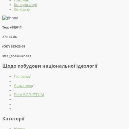
Консультації
Контакти
Тел: +38(044)
279-55-86
(067) 983-22-68
intel_sha@ukr.net
Щодо побудови національної ідеології
Головна
/
Аналітика
/
Post SCRIPTUM
Категорії
Наука