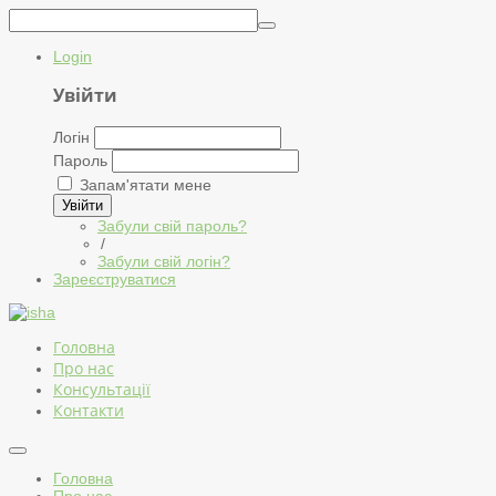
Login
Увійти
Логін
Пароль
Запам'ятати мене
Увійти
Забули свій пароль?
/
Забули свій логін?
Зареєструватися
Головна
Про нас
Консультації
Контакти
Головна
Про нас