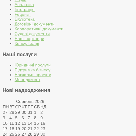
Аналітика
Інтеграція
Рецензії
Бібліотека
Договірні документи
Корпоративні документи
Судові документи
Наші партнери
Консультації
Наші послуги
Юридичні послуги
Підтримка бізнесу
Навчальні проекти
Менеджмент
Нові надходження
Серпень
2026
ПН
ВТ
СР
ЧТ
ПТ
СБ
НД
27
28
29
30
31
1
2
3
4
5
6
7
8
9
10
11
12
13
14
15
16
17
18
19
20
21
22
23
24
25
26
27
28
29
30