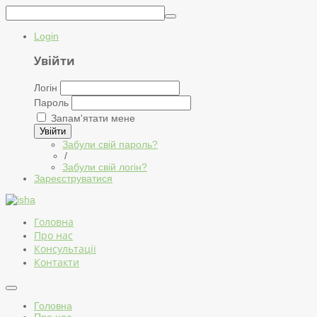
Login
Увійти
Логін
Пароль
Запам'ятати мене
Увійти
Забули свій пароль?
/
Забули свій логін?
Зареєструватися
Головна
Про нас
Консультації
Контакти
Головна
Про нас