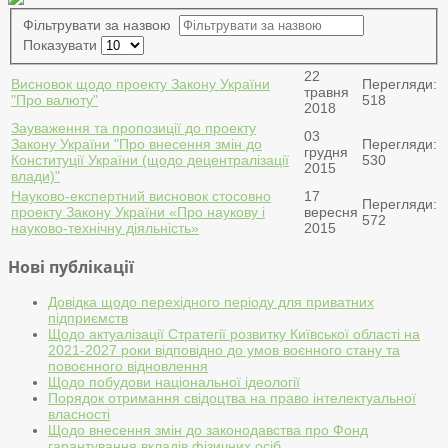
Фільтрувати за назвою
Показувати
22
Висновок щодо проекту Закону України
Перегляди:
травня
"Про валюту"
518
2018
Зауваження та пропозиції до проекту
03
Закону України "Про внесення змін до
Перегляди:
грудня
Конституції України (щодо децентралізації
530
2015
влади)"
Науково-експертний висновок стосовно
17
Перегляди:
проекту Закону України «Про наукову і
вересня
572
науково-технічну діяльність»
2015
Нові публікації
Довідка щодо перехідного періоду для приватних
підприємств
Щодо актуалізації Стратегії розвитку Київської області на
2021-2027 роки відповідно до умов воєнного стану та
повоєнного відновлення
Щодо побудови національної ідеології
Порядок отримання свідоцтва на право інтелектуальної
власності
Щодо внесення змін до законодавства про Фонд
гарантування вкладів фізичних осіб