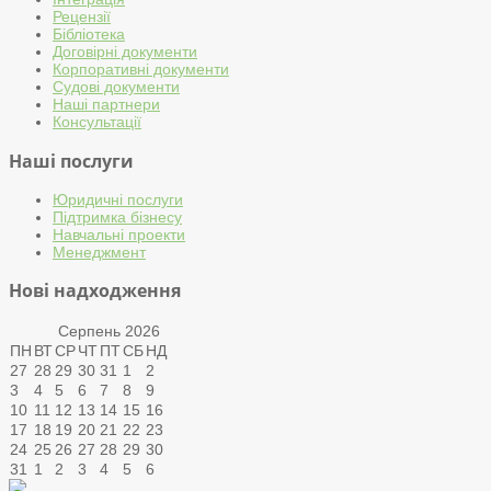
Рецензії
Бібліотека
Договірні документи
Корпоративні документи
Судові документи
Наші партнери
Консультації
Наші послуги
Юридичні послуги
Підтримка бізнесу
Навчальні проекти
Менеджмент
Нові надходження
Серпень
2026
ПН
ВТ
СР
ЧТ
ПТ
СБ
НД
27
28
29
30
31
1
2
3
4
5
6
7
8
9
10
11
12
13
14
15
16
17
18
19
20
21
22
23
24
25
26
27
28
29
30
31
1
2
3
4
5
6